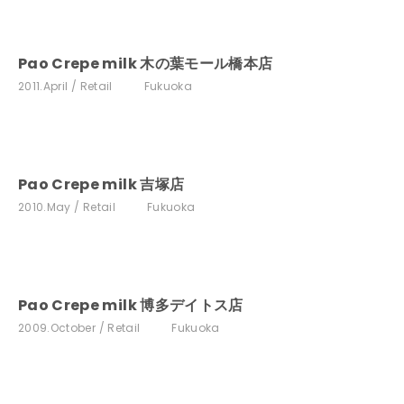
Pao Crepe milk 木の葉モール橋本店
2011.April
Retail
Fukuoka
Pao Crepe milk 吉塚店
2010.May
Retail
Fukuoka
Pao Crepe milk 博多デイトス店
2009.October
Retail
Fukuoka