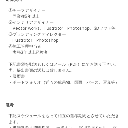
①チーフデザイナー
同業種5年以上
②インテリアデザイナー
Vector works、Illustrator、Photoshop、3Dソフト等
③ブランディングディレクター
Illustrator、Photoshop
④施工管理担当者
実務3年以上経験者
下記書類を郵送もしくはメール（PDF）にてお送り下さい。
尚、提出書類の返却は致しません。
・履歴書
・ポートフォリオ（近々の成果物、図面、パース、写真等）
選考
下記スケジュールをもって相互の選考期間とさせていただき
ます。
・書類選考１週間程度 → 面接１回 → 試用期間3ヶ月 → 正