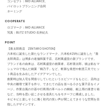
コンセプト：IMD ALLIANCE、
パイロットプランニング合同
ネーミング
COOPERATE
ロゴマーク：IMD ALLIANCE
写真：BLITZ STUDIO 石井紀久
POINT
【善太郎商店 ZENTARO SHOTEN】
六本松に誕生した新たなランドマーク、六本松421内に誕生した『善
太郎商店』は博多の老舗和菓子店、石村萬盛堂の新ブランドです。
ブランド名の由来は、石村萬盛堂の創業者、石村善太郎。彼は餡をマ
シュマロで包んだ銘菓「鶴乃子」など、斬新な発想や創意工夫でヒッ
ト商品を生み出したアイデアマンでした。
創業時は知人宅を間借りしていたというエピソードをもとに、店内は
中央の雛壇で菓子を作り、できたての品を並べる小さな菓子店をイメ
ージ。作業台風の什器や行商用の革ベルトの桐箱、献上用の漆塗り箱
など、当時を思い起こさせる道具たちをモチーフに構成しました。
キビキビと楽しそうに働く初代の笑い声が聞こえてきそうな空間を目
指したデザインです。