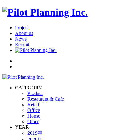
Project
About us
News
Recruit
CATEGORY
Product
Restaurant & Cafe
Retail
Office
House
Other
YEAR
2019年
2020年