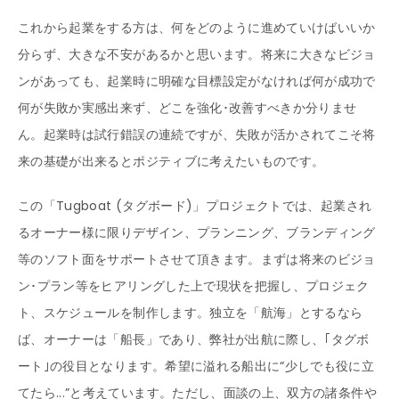
これから起業をする方は、
何をどのように進めていけばいいか
分らず、大きな不安があるかと思います。
将来に大きなビジョ
ンがあっても、
起業時に明確な目標設定がなければ何が成功で
何が失敗か実感出来ず、
どこを強化･改善すべきか分りませ
ん。
起業時は試行錯誤の連続ですが、
失敗が活かされてこそ将
来の基礎が出来るとポジティブに考えたいものです。
この「Tugboat (タグボード)」プロジェクトでは、起業され
るオーナー様に限り
デザイン、プランニング、ブランディング
等のソフト面をサポートさせて頂きます。
まずは将来のビジョ
ン･プラン等をヒアリングした上で現状を把握し、
プロジェク
ト、スケジュールを制作します。
独立を「航海」とするなら
ば、オーナーは「船長」であり、
弊社が出航に際し、｢タグボ
ート｣の役目となります。
希望に溢れる船出に“少しでも役に立
てたら...”と考えています。
ただし、面談の上、双方の諸条件や