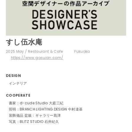
すし伍水庵
2025.May
Restaurant & Cafe
Fukuoka
https://www.gosuian.com/
DESIGN
インテリア
COOPERATE
書家：d-cude Studio 大庭三紀
照明：BRANCH LIGHTING DESIGN 中村達基
装飾備品 盆栽：ギャラリー島津
写真：BLITZ STUDIO 石井紀久