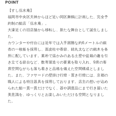
POINT
【すし伍水庵】
福岡市中央区天神からほど近い同区舞鶴に計画した、完全予
約制の鮨店「伍水庵」。
大濠近くの旧店舗から移転し、新たな舞台として誕生しまし
た。
カウンターや付台には近年では入手困難な約6メートルの銀
杏の一枚板を採用し、面皮柱や香節、錆丸太などの銘木を各
所に配しています。素朴で温かみのある土壁や盆栽の趣を引
き立てる節台など、数寄屋造りの要素を取り入れ、9席の客
席空間ながらも落ち着きと品格を備えた空間構成としまし
た。また、ファサードの壁掛け行燈・置き行燈には、京都の
職人による特注器具を採用しております。店主の想いが込め
られた鮨一貫一貫だけでなく、器や調度品にまで行き届いた
美意識を、ゆっくりとお楽しみいただける空間となりまし
た。