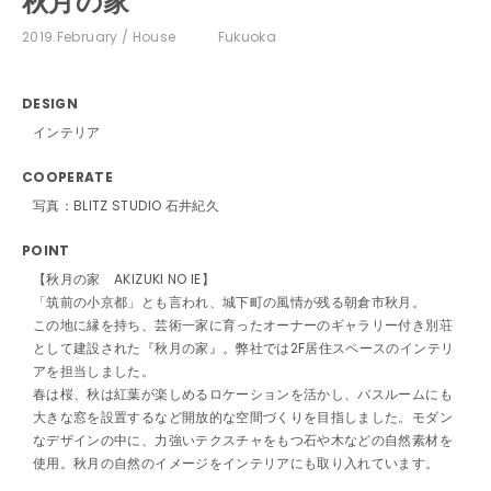
秋月の家
2019.February
House
Fukuoka
DESIGN
インテリア
COOPERATE
写真：BLITZ STUDIO 石井紀久
POINT
【秋月の家 AKIZUKI NO IE】
「筑前の小京都」とも言われ、城下町の風情が残る朝倉市秋月。
この地に縁を持ち、芸術一家に育ったオーナーのギャラリー付き別荘
として建設された『秋月の家』。弊社では2F居住スペースのインテリ
アを担当しました。
春は桜、秋は紅葉が楽しめるロケーションを活かし、バスルームにも
大きな窓を設置するなど開放的な空間づくりを目指しました。モダン
なデザインの中に、力強いテクスチャをもつ石や木などの自然素材を
使用。秋月の自然のイメージをインテリアにも取り入れています。