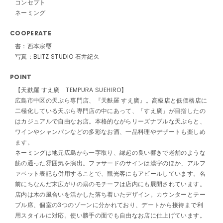
コンセプト
ネーミング
COOPERATE
書：西本宗璽
写真：BLITZ STUDIO 石井紀久
POINT
【天麩羅 すえ廣 TEMPURA SUEHIRO】
広島市中区の天ぷら専門店、『天麩羅 すえ廣』。高級店と低価格店に
二極化している天ぷら専門店の中にあって、「すえ廣」が目指したの
はカジュアルで自由なお店。本格的ながらリーズナブルな天ぷらと、
ワインやシャンパンなどの多彩なお酒、一品料理やデザートも楽しめ
ます。
ネーミングは地元広島から一字取り、縁起の良い響きで老舗のような
筋の通った雰囲気を演出。ファサードのサインは漢字のほか、アルフ
ァベット表記も併用することで、観光客にもアピールしています。名
前にちなんだ末広がりの扇のモチーフは店内にも展開されています。
店内は木の風合いを活かした落ち着いたデザイン。カウンターとテー
ブル席、個室の3つのゾーンに分かれており、デートから接待まで利
用スタイルに対応。使い勝手の面でも自由なお店に仕上げています。