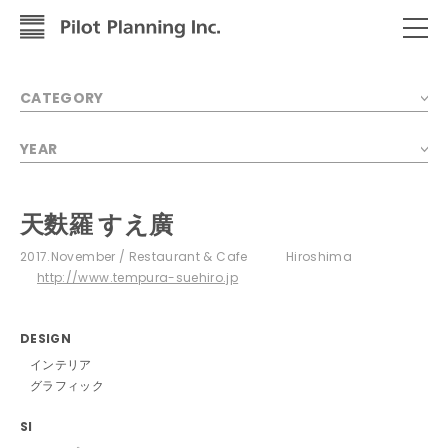
CATEGORY
YEAR
天麩羅 すえ廣
2017.November
Restaurant & Cafe
Hiroshima
http://www.tempura-suehiro.jp
DESIGN
インテリア
グラフィック
SI