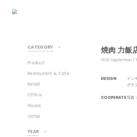
CATEGORY
焼肉 力飯
2010.September
Product
Restaurant & Cafe
DESIGN
イン
Retail
グラ
Office
COOPERATE
写真：
House
Other
YEAR