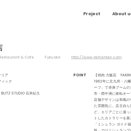
Project
About u
店
Restaurant & Cafe
Fukuoka
http://www.rikihanten.com
テリア
POINT
【焼肉 力飯店 YAKINIK
フィック
1962年に北九州・
ーフ」で赤身ブームの
BLITZ STUDIO 石井紀久
市・西中洲に移転オー
店舗デザインは和風の
た雰囲気に。店主自ら
ど、エリアごとに違っ
トしたカトラリーを展
「ミシュラン ガイド福
版」ではミシュランプ