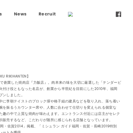
s
News
Recruit
U RIKIHANTEN】
八幡で創業した焼肉店『力飯店』。肉本来の味を大切に厳選した「テンダービ
火付け役ともなった名店が、創業から半世紀を目前にした2010年、福岡
プンしました。
中に李朝テイストのブロック塀や格子組の建具などを取り入れ、落ち着い
腕を振るうカウンター席や、人数に合わせて仕切りを変えられる個室な
た趣の中で上質な焼肉が味わえます。エントランス付近には店主がセレク
示販売するなど、こだわりが随所に感じられる店舗となっています。
岡・佐賀2014」掲載、「ミシュラン ガイド福岡・佐賀・長崎2019特別
レートを獲得。