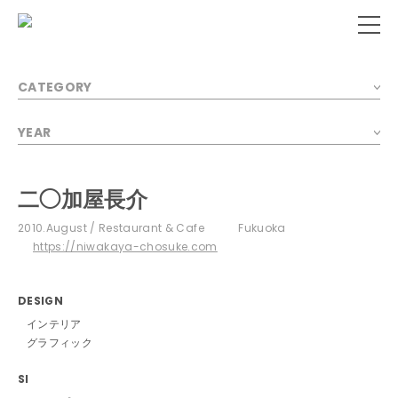
CATEGORY
YEAR
二◯加屋長介
2010.August
Restaurant & Cafe
Fukuoka
https://niwakaya-chosuke.com
DESIGN
インテリア
グラフィック
SI