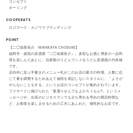
コンセプト
ネーミング
COOPERATE
ロゴマーク：カジワラブランディング
POINT
【二◯加屋長介 NIWAKAYA CHOSUKE】
福岡市・薬院の居酒屋『二◯加屋長介』。多彩なお酒と博多の一品料
理を楽しんだあとに、自家製のうどんでシメるうどん居酒屋の代表格
です。
店内外に並ぶ手書きのメニュー札がこのお店の最大の特徴。人数に応
じて量を調整するためあえて値段を表記しないスタイルに、「よそが
やらないことをする」というお店のコンセプトが集約されています。
ファサードに掲げられた「素通りせんでもよかろうもん!!」というメ
ッセージや、出張のビジネスマンでも立ち寄れる早めの開店時間な
ど、お客様を楽しませるための工夫にあふれた、個性的なお店です。