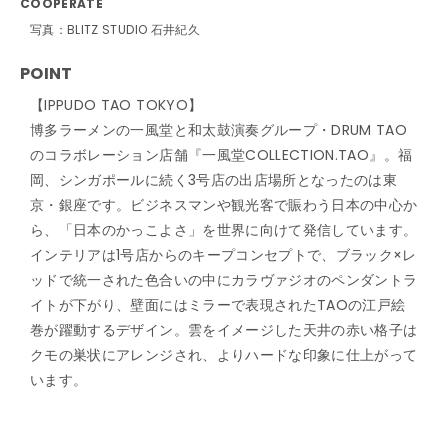
COOPERATE
写真：BLITZ STUDIO 石井紀久
POINT
【IPPUDO TAO TOKYO】
博多ラーメンの一風堂と和太鼓演奏グループ・DRUM TAO
のコラボレーション店舗『一風堂COLLECTION.TAO』。福
岡、シンガポールに続く3号店の出店場所となったのは東
京・銀座です。ビジネスマンや観光客で賑わう日本の中心か
ら、「日本のかっこよさ」を世界に向けて発信しています。
インテリアは1号店からのキープコンセプトで、ブラック×レ
ッドで統一された色合いの中にカラヴァジオのペンダントラ
イトが下がり、壁面にはミラーで表現されたTAOの江戸絵
巻が躍動するデザイン。雲をイメージした天井の赤い格子は
クモの巣状にアレンジされ、よりハードな印象に仕上がって
います。