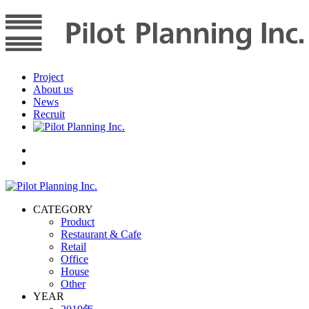
Project
About us
News
Recruit
CATEGORY
Product
Restaurant & Cafe
Retail
Office
House
Other
YEAR