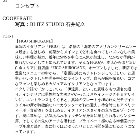
コンセプト
COOPERATE
写真：BLITZ STUDIO 石井紀久
POINT
【FIGO SHIROGANE】
薬院のイタリアン「FIGO」は、名物の「海老のアメリカンクリームソー
ス焼き」をはじめ、前菜からメインまでどれを食べてもハズレなしの美
味しい料理が魅力。近年はSNSを中心に人気が加速し、なかなか予約が
取れない店としても知られています。そんなFIGOが、本店からほど近い
白金エリアに新店舗『FIGO SHIROGANE』オープンしました。新店では
豊富なメニューの中から、「定番以外にもチャレンジしてほしい」と店
主がセレクトした料理を中心にラインナップ。自らが腕を振るい、コア
なファンも楽しめるカジュアルイタリアンとなっています。
イタリア語で「かっこいい」「伊達男」といった意味をもつ店名の通
り、インテリアは男性的な力強さやかっこよさをイメージさせるデザイ
ンに。エントランスをくぐると、真鍮のプレートを埋め込んだモザイク
タイルの床が特徴的なバーカウンターがお出迎え。待合時にもアペリテ
ィーボ（食前酒）を楽しめる、イタリアンスタイルの立ち飲みゾーンで
す。奥に進めば、活気あふれるキッチンが身近に感じられるカウンター
席、そしてその先のアーチを潜れば、プライベート感のある半個室のテ
ーブル席と続き、奥に行くほどゆったりとした時間を過ごせるようにな
っています。