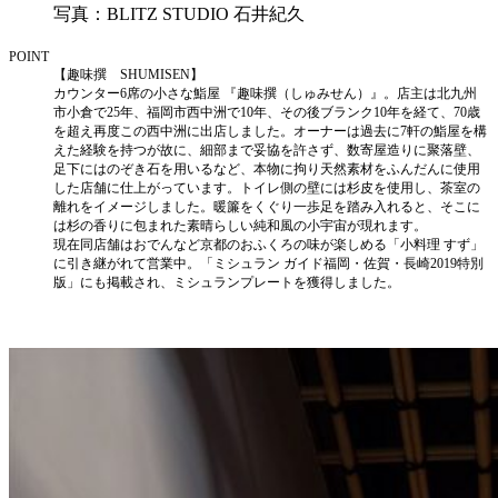
写真：BLITZ STUDIO 石井紀久
POINT
【趣味撰 SHUMISEN】
カウンター6席の小さな鮨屋 『趣味撰（しゅみせん）』。店主は北九州
市小倉で25年、福岡市西中洲で10年、その後ブランク10年を経て、70歳
を超え再度この西中洲に出店しました。オーナーは過去に7軒の鮨屋を構
えた経験を持つが故に、細部まで妥協を許さず、数寄屋造りに聚落壁、
足下にはのぞき石を用いるなど、本物に拘り天然素材をふんだんに使用
した店舗に仕上がっています。トイレ側の壁には杉皮を使用し、茶室の
離れをイメージしました。暖簾をくぐり一歩足を踏み入れると、そこに
は杉の香りに包まれた素晴らしい純和風の小宇宙が現れます。
現在同店舗はおでんなど京都のおふくろの味が楽しめる「小料理 すず」
に引き継がれて営業中。「ミシュラン ガイド福岡・佐賀・長崎2019特別
版」にも掲載され、ミシュランプレートを獲得しました。